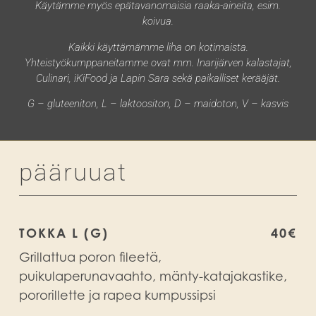
Käytämme myös epätavanomaisia raaka-aineita, esim.
koivua.
Kaikki käyttämämme liha on kotimaista.
Yhteistyökumppaneitamme ovat mm. Inarijärven kalastajat,
Culinari, iKiFood ja Lapin Sara sekä paikalliset kerääjät.
G – gluteeniton, L – laktoositon, D – maidoton, V – kasvis
pääruuat
TOKKA L (G)
40€
Grillattua poron fileetä,
puikulaperunavaahto, mänty-katajakastike,
pororillette ja rapea kumpussipsi