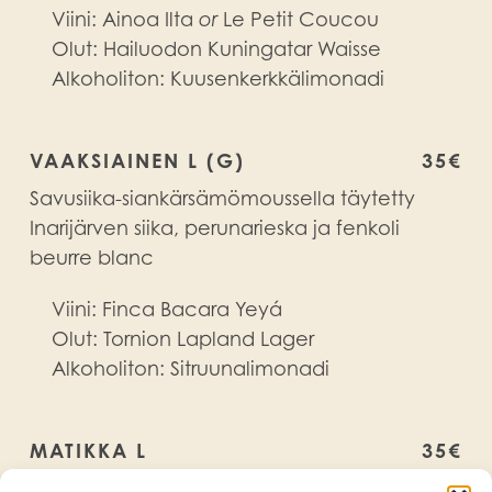
Viini: Ainoa Ilta
or
Le Petit Coucou
Olut:
Hailuodon Kuningatar Waisse
Alkoholiton:
Kuusenkerkkälimonadi
VAAKSIAINEN L (G)
35€
Savusiika-siankärsämömoussella täytetty
Inarijärven siika, perunarieska ja fenkoli
beurre blanc
Viini:
Finca Bacara Yeyá
Olut:
Tornion Lapland Lager
Alkoholiton:
Sitruunalimonadi
MATIKKA L
35€
Tempuraleivitettyä madetta,