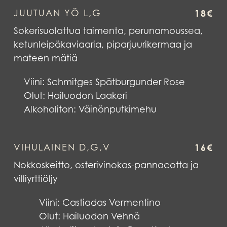
JUUTUAN YÖ L,G
18€
Sokerisuolattua taimenta, perunamoussea,
ketunleipäkaviaaria, piparjuurikermaa ja
mateen mätiä
Viini:
Schmitges Spätburgunder Rose
Olut:
Hailuodon Laakeri
Alkoholiton:
Väinönputkimehu
VIHULAINEN D,G,V
16€
Nokkoskeitto, osterivinokas-pannacotta ja
villiyrttiöljy
Viini: Castiadas Vermentino
Olut: Hailuodon Vehnä