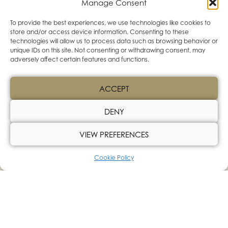
Manage Consent
kuningasrapuhollandaise, röstiperuna,
To provide the best experiences, we use technologies like cookies to
hernesalaatti ja perunanuudeli
store and/or access device information. Consenting to these
technologies will allow us to process data such as browsing behavior or
Viini:
Buitenverwachting Sauvignon Blanc
unique IDs on this site. Not consenting or withdrawing consent, may
adversely affect certain features and functions.
Olut:
Arctic IPA
Alkoholiton:
Omena & Merisuola -limonadi
ACCEPT
DENY
LUMO D,G,V
24€
Grillattua kaalia ja grillattua fenkolia,
VIEW PREFERENCES
sipulipyree, auringonkukansiemen- villiyrtti
Cookie Policy
pesto, hiillostettu purjoöljy ja lehtikaalisipsi
Viini:
Cortese Orange
or
Utan
Olut:
Hailuodon Spezial Lager
Alkoholiton: Hilla Kuohu