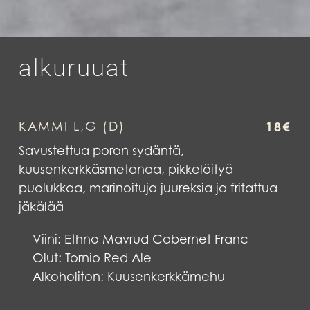
alkuruuat
KAMMI L,G (D)
18€
Savustettua poron sydäntä,
kuusenkerkkäsmetanaa, pikkelöityä
puolukkaa, marinoituja juureksia ja fritattua
jäkälää
Viini:
Ethno Mavrud Cabernet Franc
Olut: Tornio Red Ale
Alkoholiton: Kuusenkerkkämehu