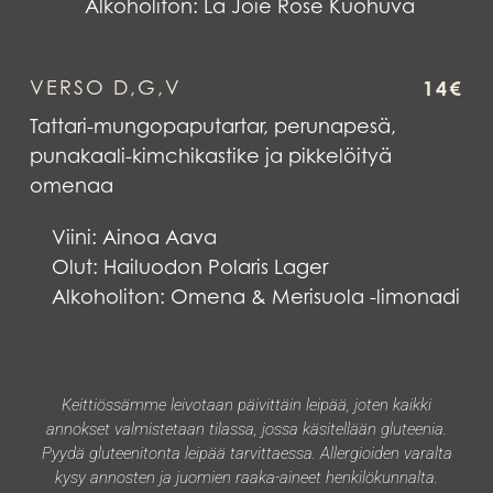
Alkoholiton:
La Joie Rose Kuohuva
VERSO D,G,V
14€
Tattari-mungopaputartar, perunapesä,
punakaali-kimchikastike ja pikkelöityä
omenaa
Viini:
Ainoa Aava
Olut: Hailuodon
Polaris Lager
Alkoholiton:
Omena & Merisuola -limonadi
Keittiössämme leivotaan päivittäin leipää, joten kaikki
annokset valmistetaan tilassa, jossa käsitellään gluteenia.
Pyydä gluteenitonta leipää tarvittaessa. Allergioiden varalta
kysy annosten ja juomien raaka-aineet henkilökunnalta.